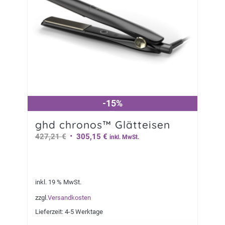
-15%
-15%
ghd chronos™ Glätteisen
Ursprünglicher
Aktueller
427,21
€
305,15
€
inkl. MwSt.
Preis
Preis
war:
ist:
427,21 €
305,15 €.
inkl. 19 % MwSt.
zzgl.
Versandkosten
Lieferzeit:
4-5 Werktage