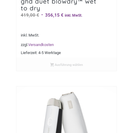
ghd duet blowdry™ wet
to dry
Ursprünglicher
Aktueller
419,00
€
356,15
€
inkl. MwSt.
Preis
Preis
war:
ist:
inkl. MwSt.
419,00 €
356,15 €.
zzgl.
Versandkosten
Lieferzeit:
4-5 Werktage
Ausführung wählen