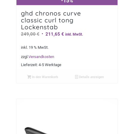
-15%
-15%
ghd chronos curve
classic curl tong
Lockenstab
Ursprünglicher
Aktueller
249,00
€
211,65
€
inkl. MwSt.
Preis
Preis
inkl. 19 % MwSt.
war:
ist:
249,00 €
211,65 €.
zzgl.
Versandkosten
Lieferzeit:
4-5 Werktage
In den Warenkorb
Details anzeigen