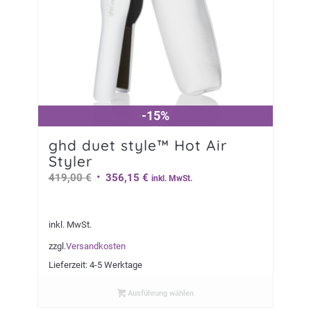
-15%
-15%
ghd duet style™ Hot Air
Styler
Ursprünglicher
Aktueller
419,00
€
356,15
€
inkl. MwSt.
Preis
Preis
war:
ist:
inkl. MwSt.
419,00 €
356,15 €.
zzgl.
Versandkosten
Lieferzeit:
4-5 Werktage
Ausführung wählen