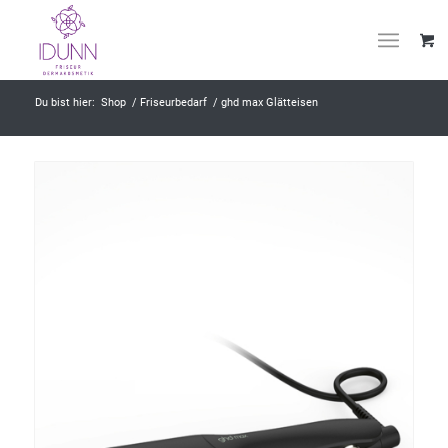
Du bist hier:
Shop
/
Friseurbedarf
/
ghd max Glätteisen