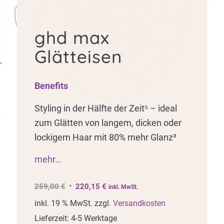
ghd max
Glätteisen
Benefits
Styling in der Hälfte der Zeit⁵ – ideal
zum Glätten von langem, dicken oder
lockigem Haar mit 80% mehr Glanz³
mehr…
Ursprünglicher
Aktueller
259,00
€
220,15
€
inkl. MwSt.
Preis
Preis
inkl. 19 % MwSt.
zzgl.
Versandkosten
war:
ist:
Lieferzeit:
4-5 Werktage
259,00 €
220,15 €.