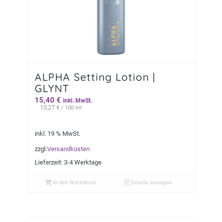
ALPHA Setting Lotion |
GLYNT
15,40
€
inkl. MwSt.
10,27
€
/ 100 ml
inkl. 19 % MwSt.
zzgl.
Versandkosten
Lieferzeit:
3-4 Werktage
In den Warenkorb
Details anzeigen