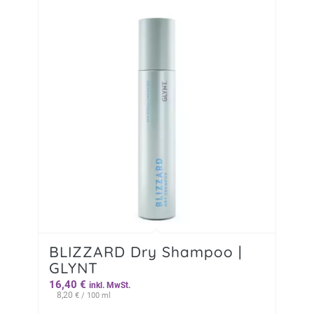
BLIZZARD Dry Shampoo |
GLYNT
16,40
€
inkl. MwSt.
8,20
€
/ 100 ml