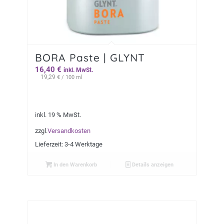
BORA Paste | GLYNT
16,40
€
inkl. MwSt.
19,29
€
/ 100 ml
inkl. 19 % MwSt.
zzgl.
Versandkosten
Lieferzeit:
3-4 Werktage
In den Warenkorb
Details anzeigen