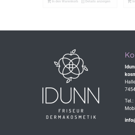
In den Warenkorb
Details anzeigen
In
Ko
Idun
kosm
Hall
7454
Tel.
Mobi
info