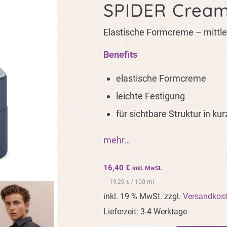
SPIDER Crea
Elastische Formcreme – mittle
Benefits
elastische Formcreme
leichte Festigung
für sichtbare Struktur in k
mehr…
16,40
€
inkl. MwSt.
19,29
/ 100 ml
€
inkl. 19 % MwSt.
zzgl.
Versandkos
Lieferzeit:
3-4 Werktage