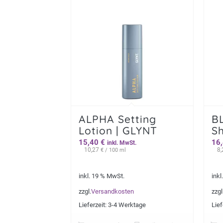
ALPHA Setting
B
Lotion | GLYNT
S
15,40
€
16
inkl. MwSt.
10,27
8
€
/ 100 ml
inkl. 19 % MwSt.
inkl
zzgl.
Versandkosten
zzgl
Lieferzeit:
3-4 Werktage
Lief