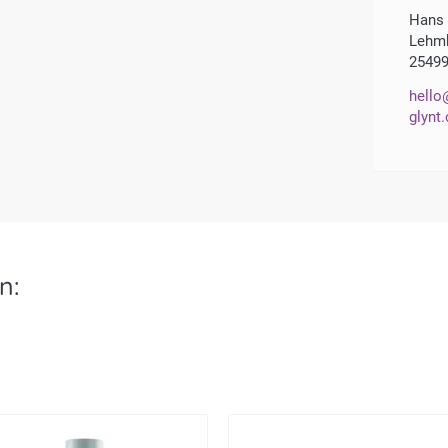
Hans
Lehmk
25499
hello
glynt
n: