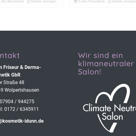
 den Warenkorb
Details anzeigen
In den Warenkorb
Details anzeige
ntakt
Wir sind ein
klimaneutraler
n Friseur & Derma­
Salon!
etik GbR
er Straße 48
9 Wolpertshausen
: 07904 / 944275
l: 0172 / 6345911
@kosmetik-idunn.de