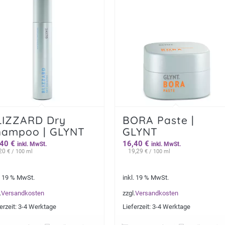
LIZZARD Dry
BORA Paste |
hampoo | GLYNT
GLYNT
,40
€
16,40
€
inkl. MwSt.
inkl. MwSt.
,20
19,29
€
/ 100 ml
€
/ 100 ml
. 19 % MwSt.
inkl. 19 % MwSt.
.
Versandkosten
zzgl.
Versandkosten
erzeit:
3-4 Werktage
Lieferzeit:
3-4 Werktage