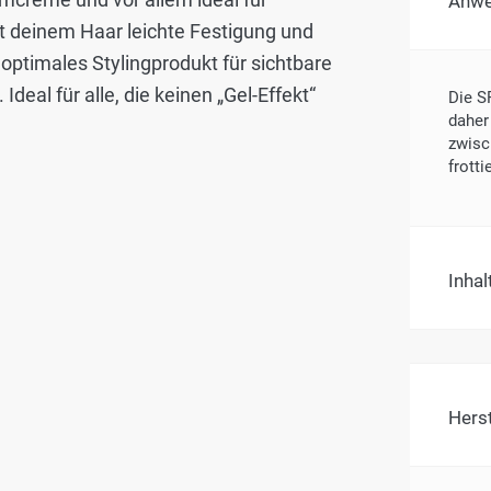
Anw
kt deinem Haar leichte Festigung und
optimales Stylingprodukt für sichtbare
deal für alle, die keinen „Gel-Effekt“
Die S
daher
zwisc
frotti
Inhal
Hers