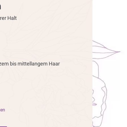
m
rer Halt
urzem bis mittellangem Haar
ten