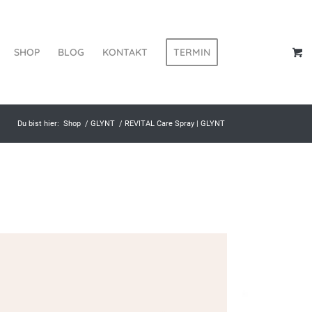
SHOP
BLOG
KONTAKT
TERMIN
Du bist hier:
Shop
/
GLYNT
/
REVITAL Care Spray | GLYNT