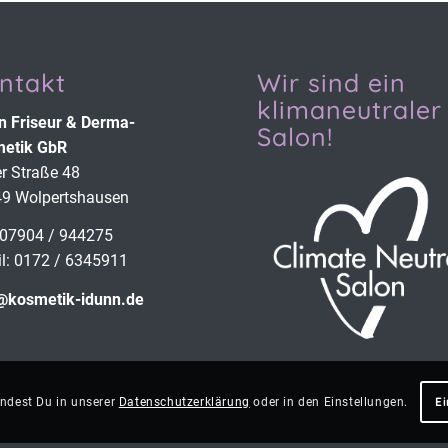
ntakt
Wir sind ein
klimaneutraler
n Friseur & Derma­
Salon!
etik GbR
er Straße 48
9 Wolpertshausen
: 07904 / 944275
l: 0172 / 6345911
@kosmetik-idunn.de
E
indest Du in unserer
Datenschutzerklärung
oder in den Einstellungen.