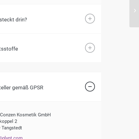
teckt drin?
tsstoffe
teller gemäß GPSR
 Conzen Kosmetik GmbH
oppel 2
 Tangstedt
@glynt.com