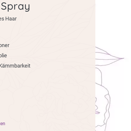
 Spray
tes Haar
oner
lie
e Kämmbarkeit
n
ten