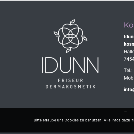
Ko
Idun
kosm
Hall
7454
Tel.
Mobi
info
…
Bitte erlaube uns
Cookies
zu benutzen. Alle Infos dazu f