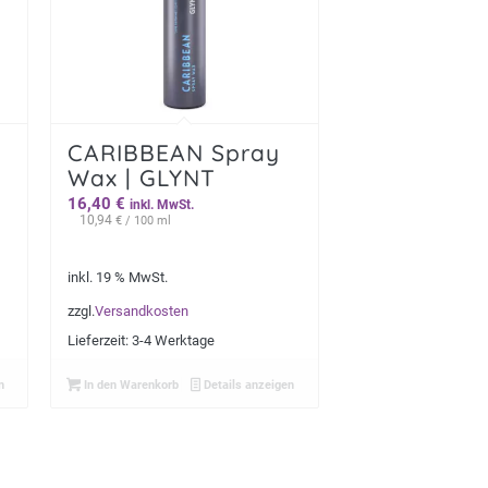
CARIBBEAN Spray
Wax | GLYNT
16,40
€
inkl. MwSt.
10,94
€
/ 100 ml
inkl. 19 % MwSt.
zzgl.
Versandkosten
Lieferzeit:
3-4 Werktage
n
In den Warenkorb
Details anzeigen