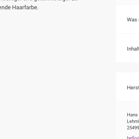
lende Haarfarbe.
Was s
Inhal
Hers
Hans
Lehmk
25499
hello