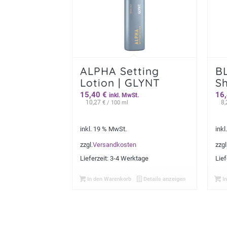
ALPHA Setting
B
Lotion | GLYNT
S
15,40
€
16
inkl. MwSt.
10,27
8
€
/ 100 ml
inkl. 19 % MwSt.
inkl
zzgl.
Versandkosten
zzgl
Lieferzeit:
3-4 Werktage
Lief
In den Warenkorb
Details anzeigen
In