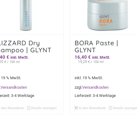
LIZZARD Dry
BORA Paste |
hampoo | GLYNT
GLYNT
,40
€
16,40
€
inkl. MwSt.
inkl. MwSt.
,20
19,29
€
/ 100 ml
€
/ 100 ml
. 19 % MwSt.
inkl. 19 % MwSt.
.
Versandkosten
zzgl.
Versandkosten
erzeit:
3-4 Werktage
Lieferzeit:
3-4 Werktage
 den Warenkorb
Details anzeigen
In den Warenkorb
Details anzeige