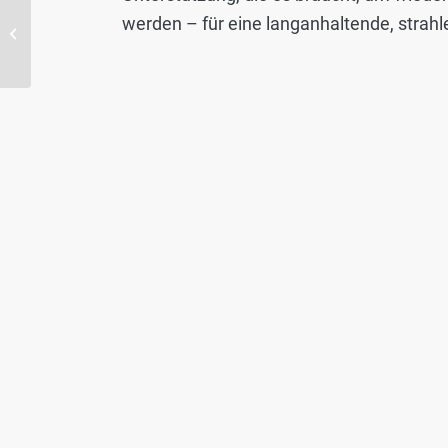
werden – für eine langanhaltende, strah
REVITAL Shampoo |
GLYNT