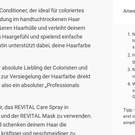
nditioner, der ideal für coloriertes
Anw
endung im handtuchtrockenen Haar
ßeren Haarhülle und verleiht deinem
N
s Haargefühl und spielend einfache
h
in unterstützt dabei, deine Haarfarbe
s
H
g
 absolute Liebling der Coloristen und
N
zur Versiegelung der Haarfarbe direkt
u
W
also ein absoluter „Professionals
s
G
r, das REVITAL Care Spray in
Tipp:
und der REVITAL Mask zu verwenden.
erst 
einarb
nd schenken deinem Haar die
 kräftiger und geschmeidiger zu