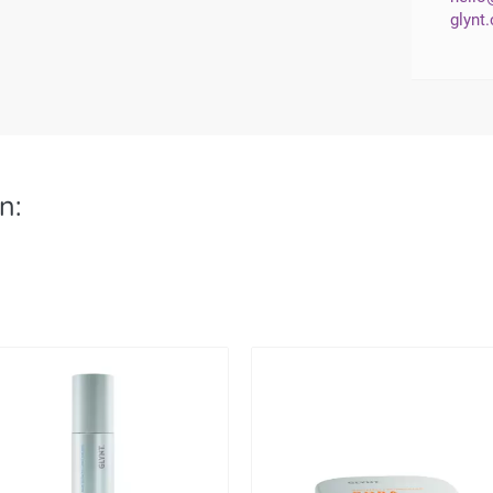
glynt
n: