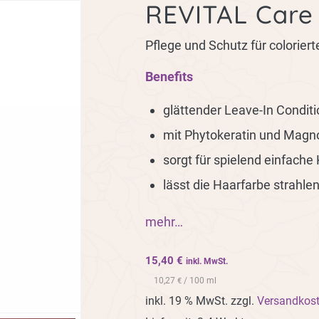
REVITAL Care
Pflege und Schutz für colorier
Benefits
glättender Leave-In Conditi
mit Phytokeratin und Magno
sorgt für spielend einfach
lässt die Haarfarbe strahle
mehr…
15,40
€
inkl. MwSt.
10,27
/ 100 ml
€
inkl. 19 % MwSt.
zzgl.
Versandkos