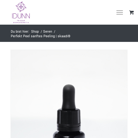
Du bist hier:
Shop
/
Seren
/
Perfekt Peel sanftes Peeling | skaadi®