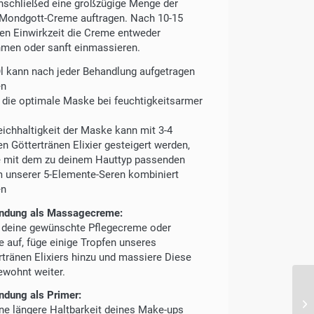
nschließed eine großzügige Menge der
Mondgott-Creme auftragen. Nach 10-15
en Einwirkzeit die Creme entweder
men oder sanft einmassieren.
l kann nach jeder Behandlung aufgetragen
en
t die optimale Maske bei feuchtigkeitsarmer
eichhaltigkeit der Maske kann mit 3-4
en Göttertränen Elixier gesteigert werden,
 mit dem zu deinem Hauttyp passenden
 unserer 5-Elemente-Seren kombiniert
en
ndung als Massagecreme:
 deine gewünschte Pflegecreme oder
 auf, füge einige Tropfen unseres
rtränen Elixiers hinzu und massiere Diese
ewohnt weiter.
dung als Primer:
ine längere Haltbarkeit deines Make-ups