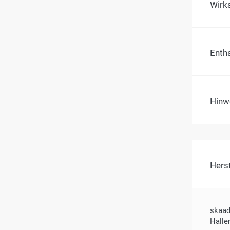
Wirk
Entha
Hinwe
Hers
skaad
Halle