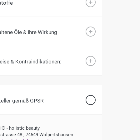
stoffe
ltene Öle & ihre Wirkung
ise & Kontraindikationen:
teller gemäß GPSR
i® - holistic beauty
rstrasse 48 , 74549 Wolpertshausen