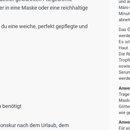
und a
r in eine Maske oder eine reichhaltige
Máni-
Minut
abneh
du eine weiche, perfekt gepflegte und
Das Ö
werd
Es is
Haut
Die R
Tropf
sowie
Serum
werd
Anwe
Trage
Maske
 benötigt
Götte
wie g
Anwen
ionskur nach dem Urlaub, dem
Für e