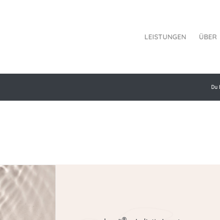
LEISTUNGEN
ÜBER
Du 
®