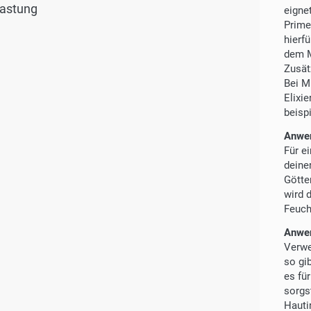
lastung
eignet
Prime
hierfü
dem M
Zusät
Bei M
Elixie
beisp
Anwen
Für e
deine
Götte
wird 
Feuch
Anwen
Verwe
so gi
es fü
sorgs
Hautir