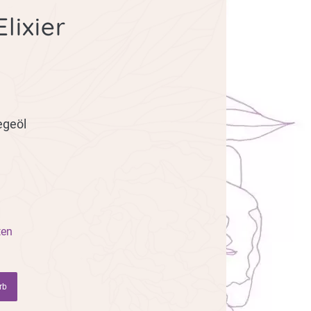
lixier
egeöl
ten
rb