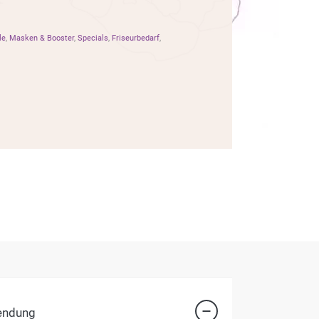
le
,
Masken & Booster
,
Specials
,
Friseurbedarf
,
endung