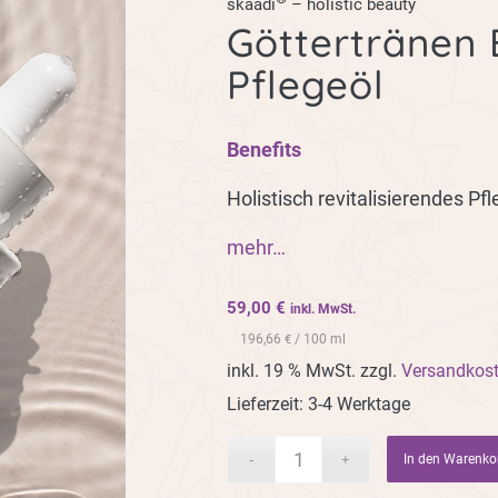
skaadi
– holistic beauty
Göttertränen E
Pflegeöl
Benefits
Holistisch revitalisierendes Pfl
mehr…
59,00
€
inkl. MwSt.
196,66
/ 100 ml
€
inkl. 19 % MwSt.
zzgl.
Versandkos
Lieferzeit:
3-4 Werktage
In den Warenko