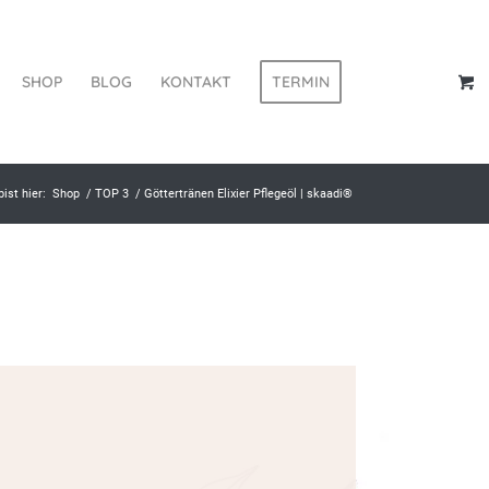
SHOP
BLOG
KONTAKT
TERMIN
bist hier:
Shop
/
TOP 3
/
Göttertränen Elixier Pflegeöl | skaadi®