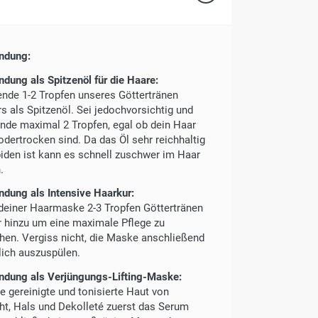
ndung:
dung als Spitzenöl für die Haare:
nde 1-2 Tropfen unseres Göttertränen
rs als Spitzenöl. Sei jedochvorsichtig und
nde maximal 2 Tropfen, egal ob dein Haar
odertrocken sind. Da das Öl sehr reichhaltig
piden ist kann es schnell zuschwer im Haar
.
dung als Intensive Haarkur:
 deiner Haarmaske 2-3 Tropfen Göttertränen
er hinzu um eine maximale Pflege zu
chen. Vergiss nicht, die Maske anschließend
lich auszuspülen.
dung als Verjüngungs-Lifting-Maske:
ie gereinigte und tonisierte Haut von
ht, Hals und Dekolleté zuerst das Serum