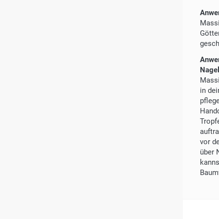
Anwen
Massi
Götte
gesch
Anwen
Nagel
Massi
in de
pfleg
Handc
Tropf
auftr
vor d
über 
kanns
Baumw