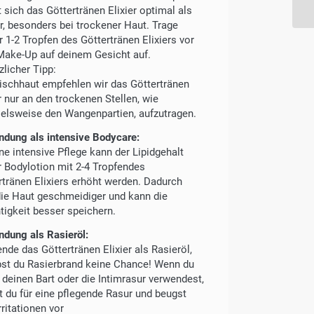
 sich das Göttertränen Elixier optimal als
r, besonders bei trockener Haut. Trage
r 1-2 Tropfen des Göttertränen Elixiers vor
ake-Up auf deinem Gesicht auf.
zlicher Tipp:
ischhaut empfehlen wir das Göttertränen
r nur an den trockenen Stellen, wie
ielsweise den Wangenpartien, aufzutragen.
dung als intensive Bodycare:
ine intensive Pflege kann der Lipidgehalt
r Bodylotion mit 2-4 Tropfendes
rtränen Elixiers erhöht werden. Dadurch
die Haut geschmeidiger und kann die
tigkeit besser speichern.
dung als Rasieröl:
nde das Göttertränen Elixier als Rasieröl,
bst du Rasierbrand keine Chance! Wenn du
r deinen Bart oder die Intimrasur verwendest,
t du für eine pflegende Rasur und beugst
ritationen vor