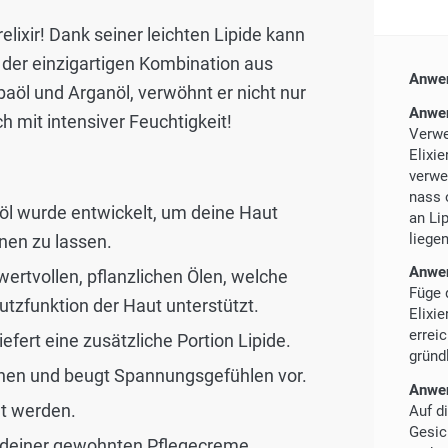
lixir! Dank seiner leichten Lipide kann
t der einzigartigen Kombination aus
Anwe
baöl und Arganöl, verwöhnt er nicht nur
Anwen
h mit intensiver Feuchtigkeit!
Verwe
Elixie
verwe
nass 
öl wurde entwickelt, um deine Haut
an Li
liegen
inen zu lassen.
Anwen
wertvollen, pflanzlichen Ölen, welche
Füge
utzfunktion der Haut unterstützt.
Elixi
errei
iefert eine zusätzliche Portion Lipide.
gründ
knen und beugt Spannungsgefühlen vor.
Anwen
et werden.
Auf d
Gesic
it deiner gewohnten Pflegecreme