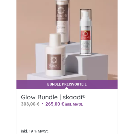
BUNDLE PREISVORTEIL
Glow Bundle | skaadi®
Ursprünglicher
Aktueller
303,00
€
265,00
€
inkl. MwSt.
Preis
Preis
war:
ist:
303,00 €
265,00 €.
inkl. 19 % MwSt.