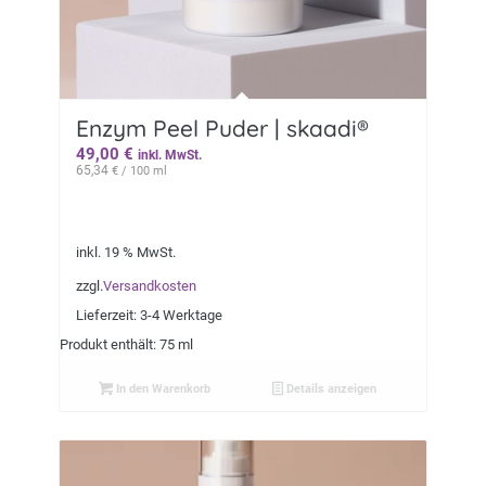
Enzym Peel Puder | skaadi®
49,00
€
inkl. MwSt.
65,34
€
/ 100 ml
inkl. 19 % MwSt.
zzgl.
Versandkosten
Lieferzeit:
3-4 Werktage
Produkt enthält: 75 ml
In den Warenkorb
Details anzeigen